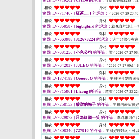
會員[ LV7719202 ]
CJH56
的評論：
什麼都是錢錢錢，
相貌
身材
會員[ LV7717467 ]
紅茶......1
的評論：
( 2026-07-29 23:48:
相貌
身材
會員[ LV7358587 ]
bigbigbird
的評論：
就像真的護士一
相貌
身材
會員[ LV7663988 ]
312673224
的評論：
這年頭很少有這
相貌
身材
會員[ LV7631256 ]
小色公狗
的評論：
讚
( 2026-07-27 06:
相貌
身材
會員[ LV7642037 ]
JJLEO
的評論：
( 2026-07-27 00:14:1
相貌
身材
會員[ LV1874189 ]
QoooooQ
的評論：
主播很可愛唷 表演
相貌
身材
會員[ LV7715961 ]
Lizong
的評論：
超讚
( 2026-07-23 22:
相貌
身材
會員[ LV7258153 ]
酸甜的梅子
的評論：
主播的表演很
相貌
身材
會員[ LV7029073 ]
只為紅顏一笑
的評論：
準時報到??
( 
相貌
身材
會員[ LV4808340 ]
727910
的評論：
主播好聊好玩～可
相貌
身材