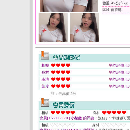
體重: 45 公斤(kg)
區域: 南投縣
相貌
平均評價 4.0
身材
平均評價 4.0
表演
平均評價 4.0
態度
平均評價 4.0
註﹕最高值 5分
相貌
身材
會員[ LV7117170 ]
小紘紘
的評論：
沒點了???妹妹很可
相貌
身材