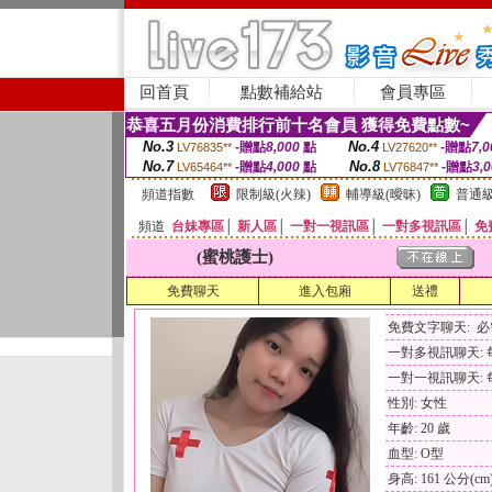
回首頁
點數補給站
會員專區
恭喜五月份消費排行前十名會員 獲得免費點數~
No.3
No.4
-贈點
8,000
點
-贈點
7,0
LV76835**
LV27620**
No.7
No.8
-贈點
4,000
點
-贈點
3,
LV65464**
LV76847**
頻道指數
限制級(火辣)
輔導級(曖昧)
普通級
頻道
台妹專區
│
新人區
│
一對一視訊區
│
一對多視訊區
│
免
(蜜桃護士)
免費聊天
進入包廂
送禮
免費文字聊天: 
一對多視訊聊天: 每
一對一視訊聊天: 每
性別: 女性
年齡: 20 歲
血型: O型
身高: 161 公分(cm