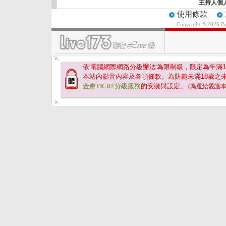
主持人個
使用條款
Copyright © 2026 
依'電腦網際網路分級辦法'為限制級，限定為年滿
1
本站內影音內容及各項條款。為防範未滿
18
歲之
金會TICRF分級服務
的安裝與設定。
(為還給愛護