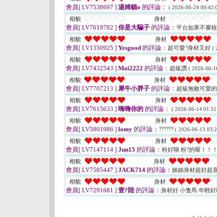
會員[ LV7538697 ]
湯姆貓o
的評論：
( 2026-06-24 00:42:0
相貌
身材
會員[ LV7619782 ]
你是大騙子
的評論：
平台如果不審
相貌
身材
會員[ LV1350925 ]
Yesgood
的評論：
超可愛?身材又好
( 
相貌
身材
會員[ LV7432543 ]
Mai2222
的評論：
超級讚
( 2026-06-1
相貌
身材
會員[ LV7707213 ]
犀牛小胖子
的評論：
超級無敵可愛
相貌
身材
會員[ LV7615633 ]
嗨嗨你的
的評論：
( 2026-06-14 01:51
相貌
身材
會員[ LV5801986 ]
lomy
的評論：
??????
( 2026-06-13 03:2
相貌
身材
會員[ LV7147114 ]
Jun15
的評論：
粉好聊 粉?的喔！！
相貌
身材
會員[ LV7585447 ]
JACK714
的評論：
姊姊身材超好超
相貌
身材
會員[ LV7291681 ]
壹?陸
的評論：
身材好 小隻馬 年輕